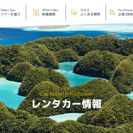
Select Tour
What's New
Q & A
For Enterp
企業/団
ツアーを選ぶ
よくある質問
新着情報
Car rental Introduction
レンタカー情報