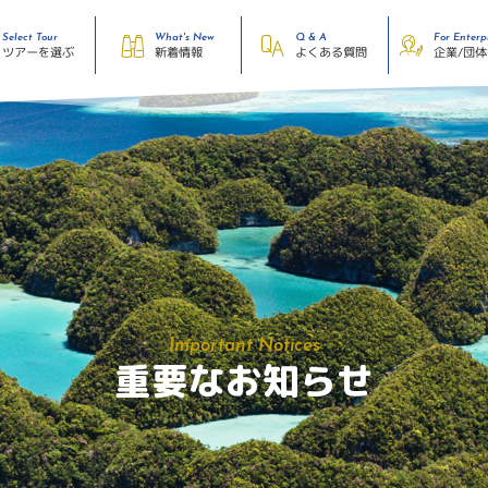
Select Tour
What's New
Q & A
For Enterp
企業/団
ツアーを選ぶ
よくある質問
新着情報
Important Notices
重要なお知らせ