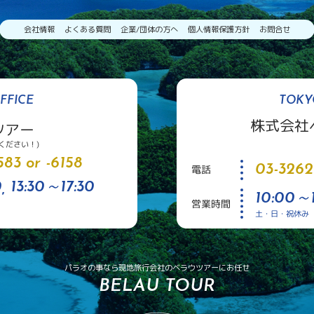
会社情報
よくある質問
企業/団体の方へ
個人情報保護方針
お問合せ
FFICE
TOKY
株式会社
ツアー
ください！)
83 or -6158
03-3262
電話
, 13:30～17:30
10:00～1
営業時間
土・日・祝休み
パラオの事なら現地旅行会社のベラウツアーにお任せ
BELAU TOUR