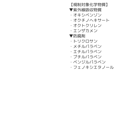
【規制対象化学物質】
▼紫外線吸収物質
・オキシベンゾン
・オクチノヘキサート
・オクトクリレン
・エンザカメン
▼防腐剤
・トリクロサン
・メチルパラベン
・エチルパラベン
・ブチルパラベン
・ベンジルパラベン
・フェノキシエタノール