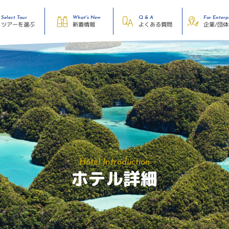
Select Tour
What's New
Q & A
For Enterp
企業/団
ツアーを選ぶ
よくある質問
新着情報
Hotel Introduction
ホテル詳細