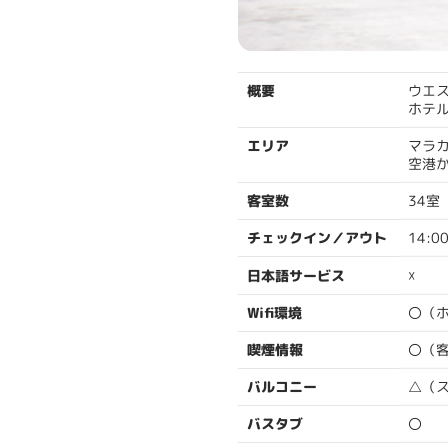
ウエ
概要
ホテ
マラ
エリア
空港か
34室
客室数
14:0
チェックイン／アウト
☓
日本語サービス
〇（
Wifi環境
〇（
喫煙情報
△（
バルコニー
〇
バスタブ