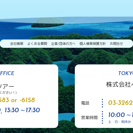
会社情報
よくある質問
企業/団体の方へ
個人情報保護方針
お問合せ
FFICE
TOKY
株式会社
ツアー
ください！)
83 or -6158
03-3262
電話
, 13:30～17:30
10:00～1
営業時間
土・日・祝休み