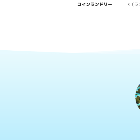
☓（
コインランドリー