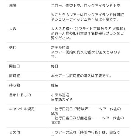
コロール周辺上空、ロックアイランド上空
場所
※こちらのツアーはロックアイランド許可証
やジェリーフィッシュ許可証は不要です。
大人２名様～（1フライト定員数３名 ※混載）
人数
※お一人様参加料金は１名様催行プランをご
覧ください。
ホテル往復
送迎
※ツアー開始の約30分前のお迎えとなりま
す。
毎日
開催日
本ツアーは許可証の購入は不要です。
許可証
軽装
持ち物
ホテル送迎
含まれるもの
日本語ガイド
・催行日前日17時以降・・・ツアー代金の
キャンセル規定
50%
・催行日当日及び無連絡・・・ツアー代金の
100%
・ツアーの流れ（時間や行程）は、目安で
その他