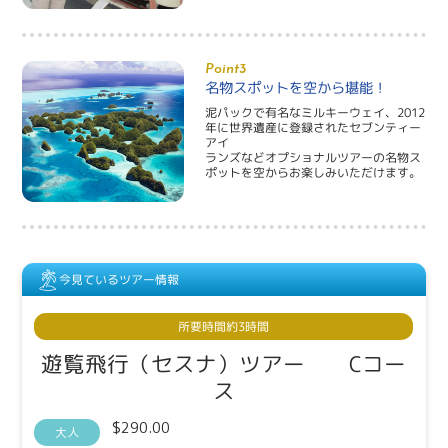
Point3
名物スポットを空から堪能！
泥パックで有名なミルキーウェイ、2012
年に世界遺産に登録されたセブンティー
アイ
ランズなどオプショナルツアーの名物ス
ポットを空からお楽しみいただけます。
今見ているツアー情報
所要時間
約3時間
遊覧飛行（セスナ）ツアー Cコー
ス
$290.00
大人