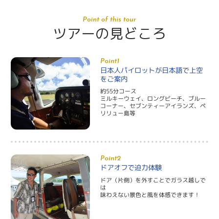
Point of this tour
ツアーの見どころ
Point1
日本人パイロットが日本語で上空
をご案内
約55分コース
ミルキーウェイ、ロングビーチ、ブルー
コーナー、セブンティーアイランズ、ペ
リリュー島等
Point2
ドアオフで迫力体験
ドア（片側）を外すことでガラス越しで
は
味わえない景色と風を体感できます！